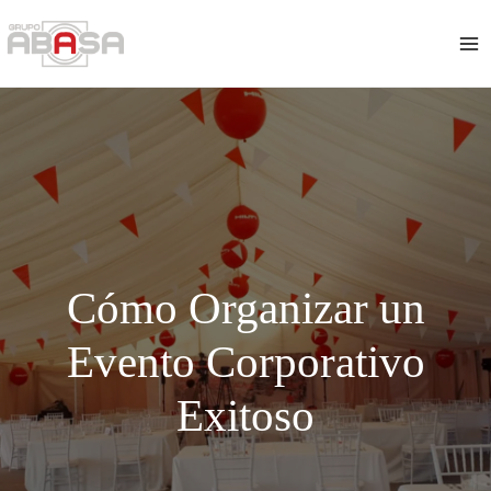
Ir
Navegación
MA
al
de
ME
contenido
entradas
Cómo Organizar un
Evento Corporativo
Exitoso