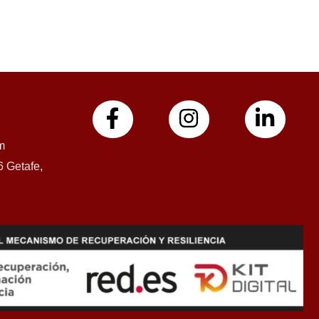
m
6 Getafe,