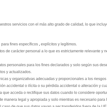
ros servicios con el más alto grado de calidad, lo que incluye
 para fines específicos
,
explícitos y legítimos.
tos de carácter personal a lo que es estrictamente relevante y n
tos personales para los fines declarados y solo según sus des
os y actualizados.
nicas y organizativas adecuadas y proporcionales a los riesgos 
 accidental o ilícita o su pérdida accidental o alteración y cual
 que acceda o rectifique sus datos cuando lo considere oportu
 manera legal y apropiada y solo mientras es necesario para lo
el caso de que sus datos vayan a ser transferidos fuera de la