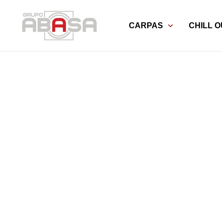
Ir
al
CARPAS
CHILL O
contenido